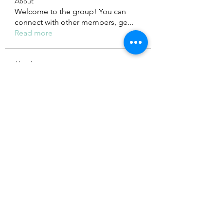
About
Welcome to the group! You can
connect with other members, ge
...
Read more
Members
Adhavi Joshi
Follow
fashionluxurybazaar1004
Follow
fashionluxurybazaar1004
Dorable yong
Follow
Stefan Popescu
Follow
Dinar
Follow
See All Members (226)