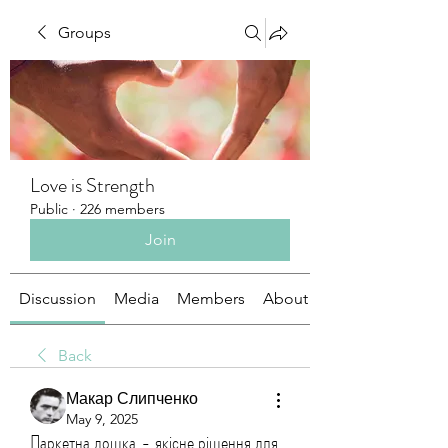
Groups
Love is Strength
Public
·
226 members
Join
Discussion
Media
Members
About
Back
Макар Слипченко
May 9, 2025
Паркетна дошка,- якісне рішення для