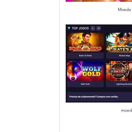
Moeda 
moeda