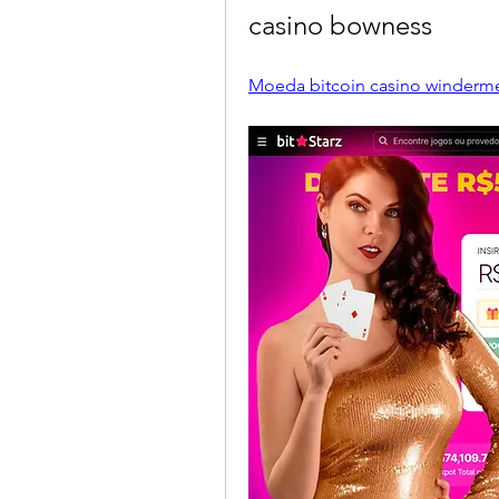
casino bowness
Moeda bitcoin casino winderm