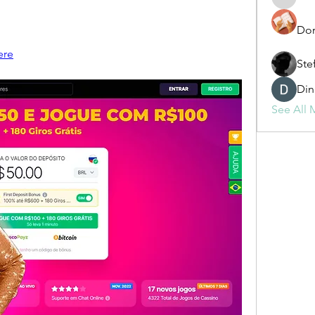
fashionl
Dor
ere
Ste
Din
See All 