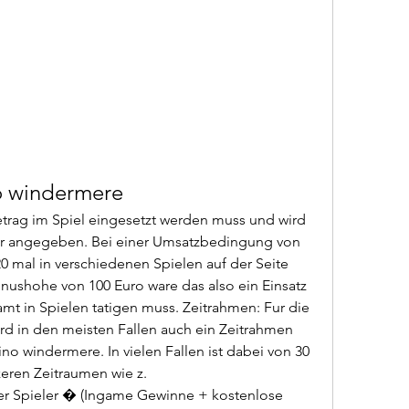
o windermere
etrag im Spiel eingesetzt werden muss und wird 
tor angegeben. Bei einer Umsatzbedingung von 
 mal in verschiedenen Spielen auf der Seite 
nushohe von 100 Euro ware das also ein Einsatz 
t in Spielen tatigen muss. Zeitrahmen: Fur die 
rd in den meisten Fallen auch ein Zeitrahmen 
 windermere. In vielen Fallen ist dabei von 30 
eren Zeitraumen wie z.
er Spieler � (Ingame Gewinne + kostenlose 