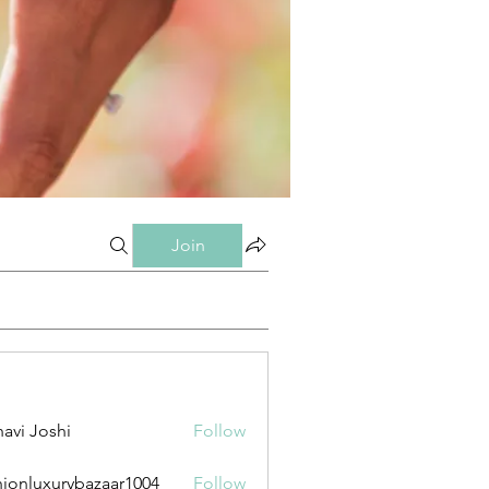
Join
avi Joshi
Follow
hionluxurybazaar1004
Follow