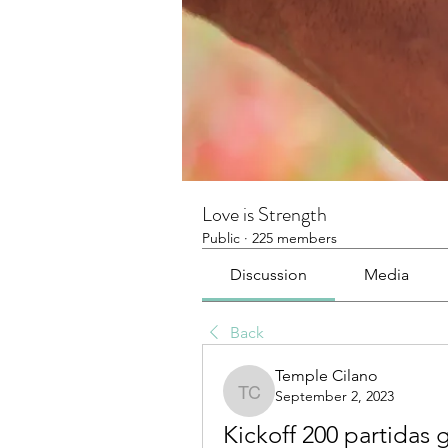
Love is Strength
Public
·
225 members
Discussion
Media
Back
Temple Cilano
September 2, 2023
Temple Cilano
Kickoff 200 partidas g