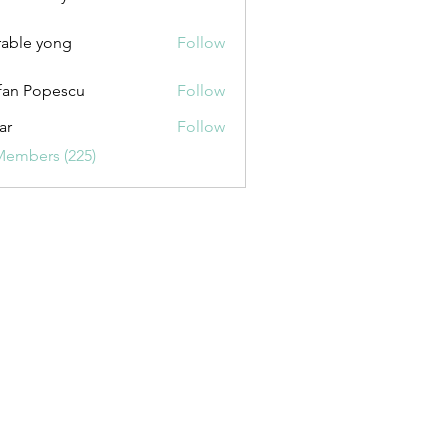
uxurybazaar1004
able yong
Follow
fan Popescu
Follow
ar
Follow
Members (225)