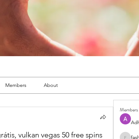
Members
About
Members
Adh
rátis, vulkan vegas 50 free spins 
fas