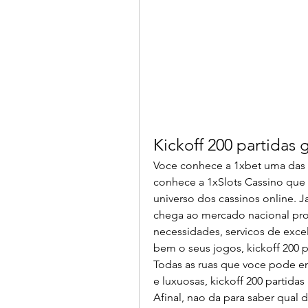
Kickoff 200 partidas g
Voce conhece a 1xbet uma das m
conhece a 1xSlots Cassino que
universo dos cassinos online. 
chega ao mercado nacional pro
necessidades, servicos de excel
bem o seus jogos, kickoff 200 pa
Todas as ruas que voce pode enc
e luxuosas, kickoff 200 partidas 
Afinal, nao da para saber qual 