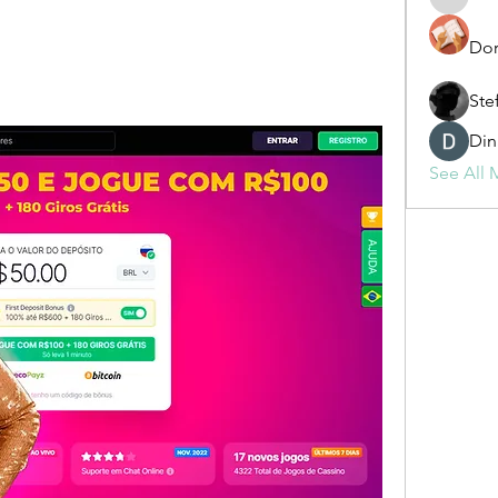
fashionl
Dor
Ste
Din
See All 