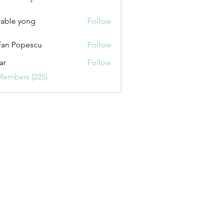
uxurybazaar1004
able yong
Follow
fan Popescu
Follow
ar
Follow
Members (225)