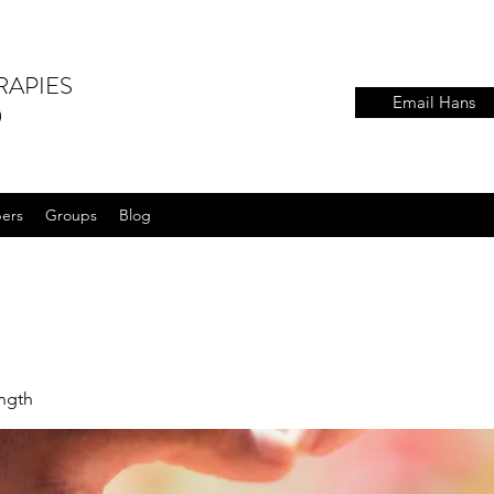
RAPIES
Email Hans
)
ers
Groups
Blog
ength