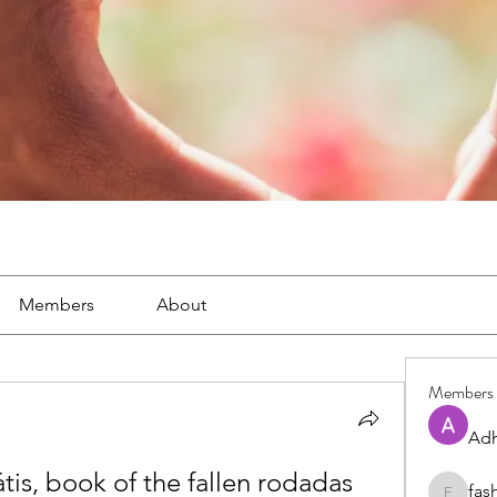
Members
About
Members
Adh
tis, book of the fallen rodadas 
fas