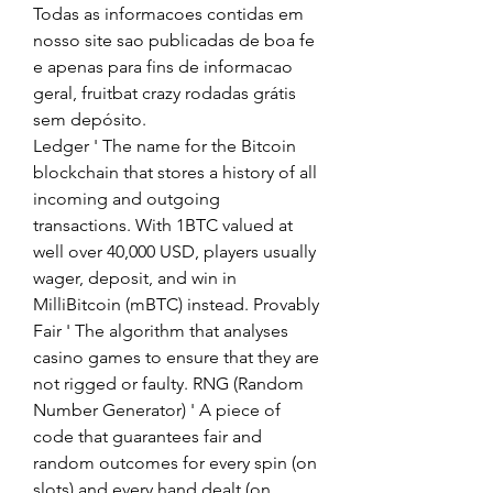
Todas as informacoes contidas em 
nosso site sao publicadas de boa fe 
e apenas para fins de informacao 
geral, fruitbat crazy rodadas grátis 
sem depósito.
Ledger ' The name for the Bitcoin 
blockchain that stores a history of all 
incoming and outgoing 
transactions. With 1BTC valued at 
well over 40,000 USD, players usually 
wager, deposit, and win in 
MilliBitcoin (mBTC) instead. Provably 
Fair ' The algorithm that analyses 
casino games to ensure that they are 
not rigged or faulty. RNG (Random 
Number Generator) ' A piece of 
code that guarantees fair and 
random outcomes for every spin (on 
slots) and every hand dealt (on 