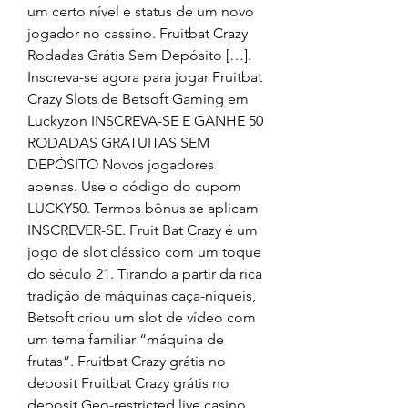
um certo nível e status de um novo 
jogador no cassino. Fruitbat Crazy 
Rodadas Grátis Sem Depósito […]. 
Inscreva-se agora para jogar Fruitbat 
Crazy Slots de Betsoft Gaming em 
Luckyzon INSCREVA-SE E GANHE 50 
RODADAS GRATUITAS SEM 
DEPÓSITO Novos jogadores 
apenas. Use o código do cupom 
LUCKY50. Termos bônus se aplicam 
INSCREVER-SE. Fruit Bat Crazy é um 
jogo de slot clássico com um toque 
do século 21. Tirando a partir da rica 
tradição de máquinas caça-níqueis, 
Betsoft criou um slot de vídeo com 
um tema familiar “máquina de 
frutas”. Fruitbat Crazy grátis no 
deposit Fruitbat Crazy grátis no 
deposit Geo-restricted live casino 