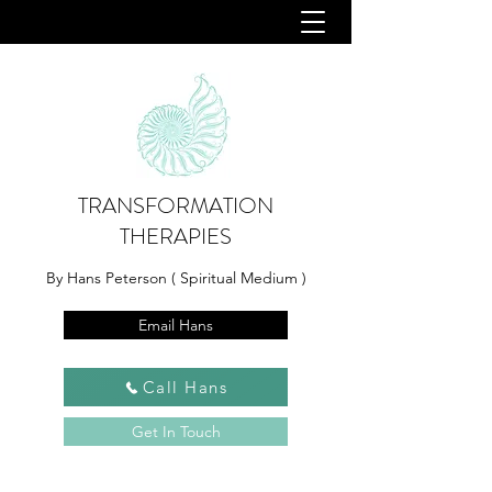
TRANSFORMATION
THERAPIES
By Hans Peterson ( Spiritual Medium )
Email Hans
Call Hans
Get In Touch