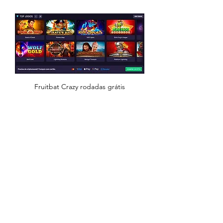
Fruitbat Crazy rodadas grátis