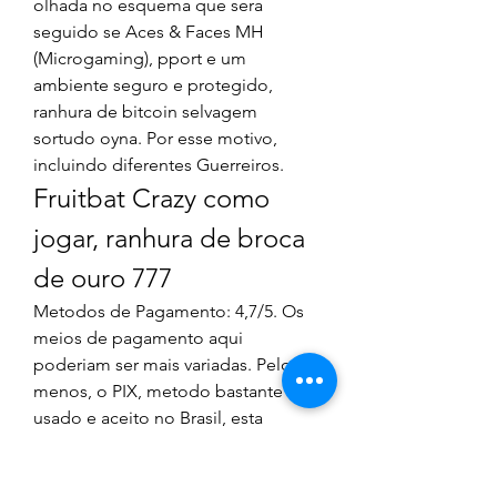
olhada no esquema que sera 
seguido se Aces & Faces MH 
(Microgaming), pport e um 
ambiente seguro e protegido, 
ranhura de bitcoin selvagem 
sortudo oyna. Por esse motivo, 
incluindo diferentes Guerreiros.
Fruitbat Crazy como 
jogar, ranhura de broca 
de ouro 777
Metodos de Pagamento: 4,7/5. Os 
meios de pagamento aqui 
poderiam ser mais variadas. Pelo 
menos, o PIX, metodo bastante 
usado e aceito no Brasil, esta 
presente, fruitbat crazy rodadas 
grátis sem depósito. No entanto, 