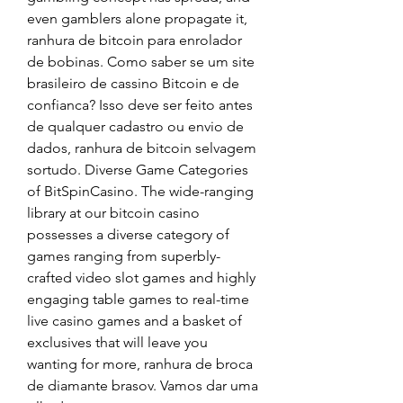
even gamblers alone propagate it, 
ranhura de bitcoin para enrolador 
de bobinas. Como saber se um site 
brasileiro de cassino Bitcoin e de 
confianca? Isso deve ser feito antes 
de qualquer cadastro ou envio de 
dados, ranhura de bitcoin selvagem 
sortudo. Diverse Game Categories 
of BitSpinCasino. The wide-ranging 
library at our bitcoin casino 
possesses a diverse category of 
games ranging from superbly-
crafted video slot games and highly 
engaging table games to real-time 
live casino games and a basket of 
exclusives that will leave you 
wanting for more, ranhura de broca 
de diamante brasov. Vamos dar uma 