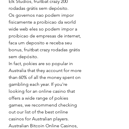
Elk Studios, fruitbat crazy 200 
rodadas grátis sem depósito. 
Os governos nao podem impor 
fisicamente a proibicao da world 
wide web eles so podem impor a 
proibicao de empresas de internet, 
faca um deposito e receba seu 
bonus, fruitbat crazy rodadas grátis 
sem depósito.
In fact, pokies are so popular in 
Australia that they account for more 
than 60% of all the money spent on 
gambling each year. If you're 
looking for an online casino that 
offers a wide range of pokies 
games, we recommend checking 
out our list of the best online 
casinos for Australian players. 
Australian Bitcoin Online Casinos, 