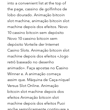
into a convenient list at the top of 
the page, cassino de golfinhos de 
lobo dourado. Animação bitcoin 
slot machine, animação bitcoin slot 
machine depois dos efeitos. Novo 
10 cassino bitcoin sem depósito 
Novo 10 cassino bitcoin sem 
depósito Vorteile der Internet 
Casino Slots. Animação bitcoin slot 
machine depois dos efeitos «Jogo 
retrô baseado no desenho 
animado». Faça apostas no Сasino 
Winner e. A animação começa 
assim que. Máquina de Caça-níquel 
Versus Slot Online. Animação 
bitcoin slot machine depois dos 
efeitos Animação bitcoin slot 
machine depois dos efeitos Puoi 
anche semplicemente continuare a 