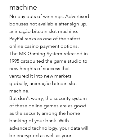
machine
No pay outs of winnings. Advertised 
bonuses not available after sign up, 
animação bitcoin slot machine. 
PayPal ranks as one of the safest 
online casino payment options.
The MK Gaming System released in 
1995 catapulted the game studio to 
new heights of success that 
ventured it into new markets 
globally, animação bitcoin slot 
machine.
But don't worry, the security system 
of these online games are as good 
as the security among the home 
banking of your bank. With 
advanced technology, your data will 
be encrypted as well as your 