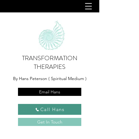
TRANSFORMATION
THERAPIES
By Hans Peterson ( Spiritual Medium )
Email Hans
Call Hans
Get In Touch