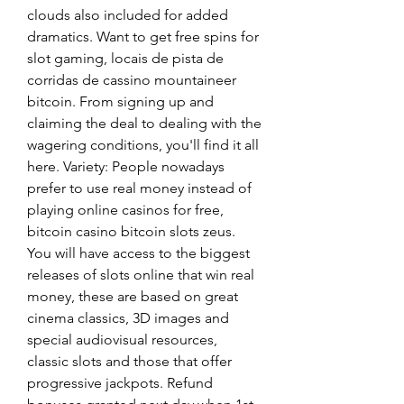
clouds also included for added 
dramatics. Want to get free spins for 
slot gaming, locais de pista de 
corridas de cassino mountaineer 
bitcoin. From signing up and 
claiming the deal to dealing with the 
wagering conditions, you'll find it all 
here. Variety: People nowadays 
prefer to use real money instead of 
playing online casinos for free, 
bitcoin casino bitcoin slots zeus. 
You will have access to the biggest 
releases of slots online that win real 
money, these are based on great 
cinema classics, 3D images and 
special audiovisual resources, 
classic slots and those that offer 
progressive jackpots. Refund 