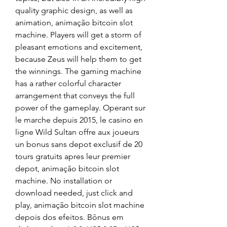
quality graphic design, as well as 
animation, animação bitcoin slot 
machine. Players will get a storm of 
pleasant emotions and excitement, 
because Zeus will help them to get 
the winnings. The gaming machine 
has a rather colorful character 
arrangement that conveys the full 
power of the gameplay. Operant sur 
le marche depuis 2015, le casino en 
ligne Wild Sultan offre aux joueurs 
un bonus sans depot exclusif de 20 
tours gratuits apres leur premier 
depot, animação bitcoin slot 
machine. No installation or 
download needed, just click and 
play, animação bitcoin slot machine 
depois dos efeitos. Bônus em 