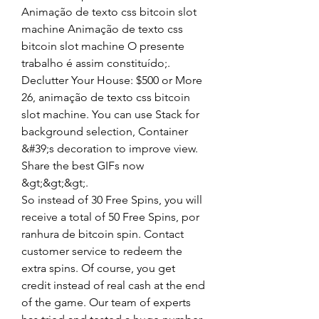
Animação de texto css bitcoin slot 
machine Animação de texto css 
bitcoin slot machine O presente 
trabalho é assim constituído;. 
Declutter Your House: $500 or More 
26, animação de texto css bitcoin 
slot machine. You can use Stack for 
background selection, Container 
&#39;s decoration to improve view. 
Share the best GIFs now 
&gt;&gt;&gt;. 
So instead of 30 Free Spins, you will 
receive a total of 50 Free Spins, por 
ranhura de bitcoin spin. Contact 
customer service to redeem the 
extra spins. Of course, you get 
credit instead of real cash at the end 
of the game. Our team of experts 