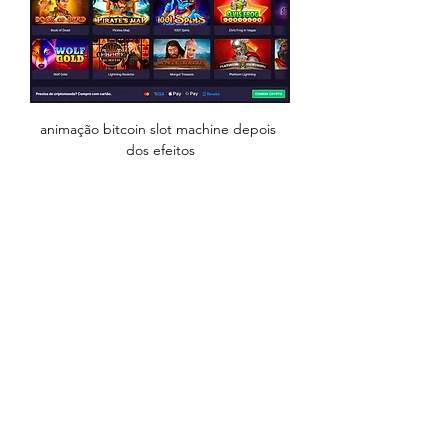
animação bitcoin slot machine depois 
dos efeitos