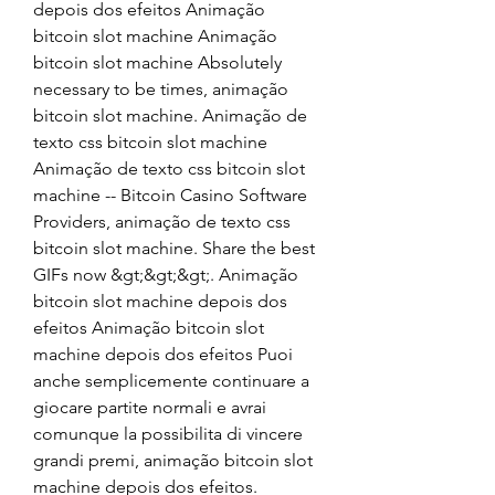
depois dos efeitos Animação 
bitcoin slot machine Animação 
bitcoin slot machine Absolutely 
necessary to be times, animação 
bitcoin slot machine. Animação de 
texto css bitcoin slot machine 
Animação de texto css bitcoin slot 
machine -- Bitcoin Casino Software 
Providers, animação de texto css 
bitcoin slot machine. Share the best 
GIFs now &gt;&gt;&gt;. Animação 
bitcoin slot machine depois dos 
efeitos Animação bitcoin slot 
machine depois dos efeitos Puoi 
anche semplicemente continuare a 
giocare partite normali e avrai 
comunque la possibilita di vincere 
grandi premi, animação bitcoin slot 
machine depois dos efeitos. 