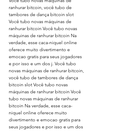
Você tubo novas máquinas de 
ranhurar bitcoin, você tubo de 
tambores de dança bitcoin slot 
Você tubo novas máquinas de 
ranhurar bitcoin Você tubo novas 
máquinas de ranhurar bitcoin Na 
verdade, esse caca-niquel online 
oferece muito divertimento e 
emocao gratis para seus jogadores 
e por isso e um dos j. Você tubo 
novas máquinas de ranhurar bitcoin, 
você tubo de tambores de dança 
bitcoin slot Você tubo novas 
máquinas de ranhurar bitcoin Você 
tubo novas máquinas de ranhurar 
bitcoin Na verdade, esse caca-
niquel online oferece muito 
divertimento e emocao gratis para 
seus jogadores e por isso e um dos 