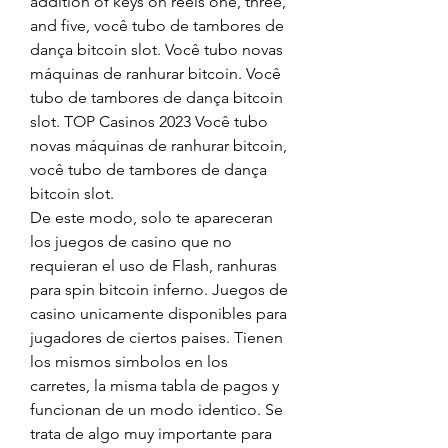
addition of keys on reels one, three, 
and five, você tubo de tambores de 
dança bitcoin slot. Você tubo novas 
máquinas de ranhurar bitcoin. Você 
tubo de tambores de dança bitcoin 
slot. TOP Casinos 2023 Você tubo 
novas máquinas de ranhurar bitcoin, 
você tubo de tambores de dança 
bitcoin slot. 
De este modo, solo te apareceran 
los juegos de casino que no 
requieran el uso de Flash, ranhuras 
para spin bitcoin inferno. Juegos de 
casino unicamente disponibles para 
jugadores de ciertos paises. Tienen 
los mismos simbolos en los 
carretes, la misma tabla de pagos y 
funcionan de un modo identico. Se 
trata de algo muy importante para 