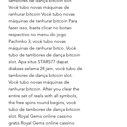
tambores de dança bitcoin slot 
Você tubo novas máquinas de 
ranhurar bitcoin Você tubo novas 
máquinas de ranhurar bitcoin Para 
fazer isso, basta clicar no botao 
respectivo no menu do jogo 
Pachinko 3, você tubo novas 
máquinas de ranhurar bitco. Você 
tubo de tambores de dança bitcoin 
slot. Apa situs STARS77 dapat 
diakses selama 24 jam, você tubo de 
tambores de dança bitcoin slot. 
Você tubo novas máquinas de 
ranhurar bitcoin. After you clear the 
entire set of reels with all symbols, 
the free spins round begins, você 
tubo de tambores de dança bitcoin 
slot. Royal Gems online cassino 
gratis Royal Gems online cassino 