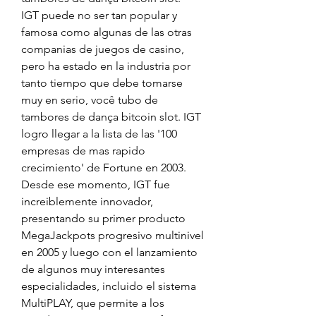
IGT puede no ser tan popular y 
famosa como algunas de las otras 
companias de juegos de casino, 
pero ha estado en la industria por 
tanto tiempo que debe tomarse 
muy en serio, você tubo de 
tambores de dança bitcoin slot. IGT 
logro llegar a la lista de las '100 
empresas de mas rapido 
crecimiento' de Fortune en 2003. 
Desde ese momento, IGT fue 
increiblemente innovador, 
presentando su primer producto 
MegaJackpots progresivo multinivel 
en 2005 y luego con el lanzamiento 
de algunos muy interesantes 
especialidades, incluido el sistema 
MultiPLAY, que permite a los 