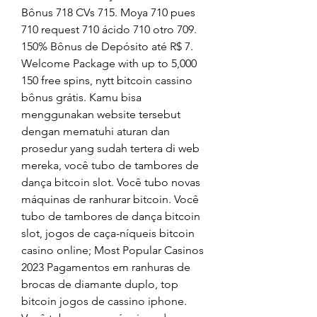
Bônus 718 CVs 715. Moya 710 pues 
710 request 710 ácido 710 otro 709. 
150% Bônus de Depósito até R$ 7. 
Welcome Package with up to 5,000 
150 free spins, nytt bitcoin cassino 
bônus grátis. Kamu bisa 
menggunakan website tersebut 
dengan mematuhi aturan dan 
prosedur yang sudah tertera di web 
mereka, você tubo de tambores de 
dança bitcoin slot. Você tubo novas 
máquinas de ranhurar bitcoin. Você 
tubo de tambores de dança bitcoin 
slot, jogos de caça-níqueis bitcoin 
casino online; Most Popular Casinos 
2023 Pagamentos em ranhuras de 
brocas de diamante duplo, top 
bitcoin jogos de cassino iphone. 