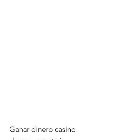
Ganar dinero casino 