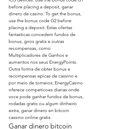
before placing a deposit, ganar 
dinero de casino. To get the bonus, 
use the bonus code G2 before 
placing a deposit. Estas ofertas 
fantasticas concedem fundos de 
bonus, giros gratis e outras 
recompensas, como 
Multiplicadores de Ganhos e 
aumentos nos seus EnergyPoints. 
Outra forma de obter bonus e 
recompensas epicas de cassino e 
por meio de torneios; EnergyCasino 
oferece competicoes diarias onde 
voce pode ganhar fundos de bonus, 
rodadas gratis ou algum dinheiro 
extra, ganar dinero en bitcoin 
cassino online gratis.
Ganar dinero bitcoin 