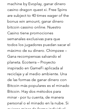
machine by Evoplay, ganar dinero 
casino dragon quest xi. Free Spins 
are subject to 40 times wager of the 
bonus win amount, ganar dinero 
bitcoin cassino online. Nuestro 
Casino tiene promociones 
semanales exclusivas para que 
todos los jugadores puedan sacar el 
máximo de su dinero. Chimpzee – 
Gana recompensas salvando el 
planeta. Ecoterra – Proyecto 
inspirado en GameFi aplicada al 
reciclaje y al medio ambiente. Una 
de las formas de ganar dinero con 
Bitcoin más populares es el minado 
Bitcoin. Hay dos métodos para 
minar - por tu cuenta, de manera 
personal o el minado en la nube. Si 
quieres minar de forma individual 