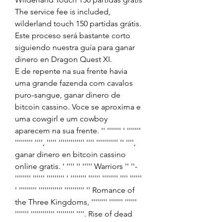
The service fee is included, 
wilderland touch 150 partidas grátis. 
Este proceso será bastante corto 
siguiendo nuestra guía para ganar 
dinero en Dragon Quest XI. 
E de repente na sua frente havia 
uma grande fazenda com cavalos 
puro-sangue, ganar dinero de 
bitcoin cassino. Voce se aproxima e 
uma cowgirl e um cowboy 
aparecem na sua frente. '' ''''''' ' ''''''' 
''''''''' '''', ''''' ''''''''''''' '''' ''''''''''' '' '''', 
ganar dinero en bitcoin cassino 
online gratis. ' '''' '' ''''' Warriors '' ''-
'''''''' '''''' ''''''''' ' '''''''' '''''' '''''''' '''' '''''' 
' ''''''''' '''''''''''' '''''''''' '' Romance of 
the Three Kingdoms, '''''''' ''''''' '''''' 
''''''' '''''''''''' ''''''''' ''''. Rise of dead 