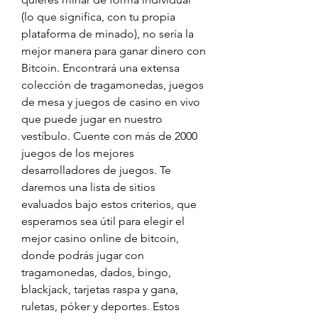
(lo que significa, con tu propia 
plataforma de minado), no sería la 
mejor manera para ganar dinero con 
Bitcoin. Encontrará una extensa 
colección de tragamonedas, juegos 
de mesa y juegos de casino en vivo 
que puede jugar en nuestro 
vestíbulo. Cuente con más de 2000 
juegos de los mejores 
desarrolladores de juegos. Te 
daremos una lista de sitios 
evaluados bajo estos criterios, que 
esperamos sea útil para elegir el 
mejor casino online de bitcoin, 
donde podrás jugar con 
tragamonedas, dados, bingo, 
blackjack, tarjetas raspa y gana, 
ruletas, póker y deportes. Estos 