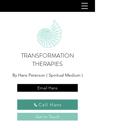
TRANSFORMATION
THERAPIES
By Hans Peterson ( Spiritual Medium )
Email Hans
Call Hans
Get In Touch