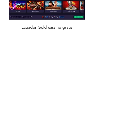
Ecuador Gold cassino gratis