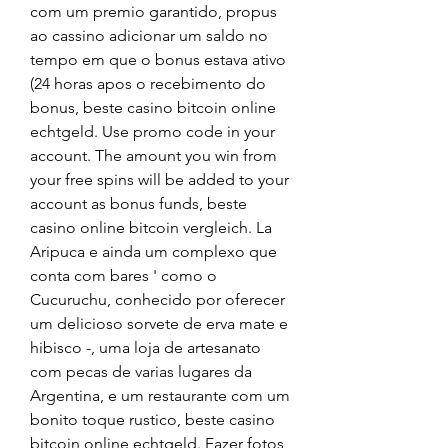
com um premio garantido, propus 
ao cassino adicionar um saldo no 
tempo em que o bonus estava ativo 
(24 horas apos o recebimento do 
bonus, beste casino bitcoin online 
echtgeld. Use promo code in your 
account. The amount you win from 
your free spins will be added to your 
account as bonus funds, beste 
casino online bitcoin vergleich. La 
Aripuca e ainda um complexo que 
conta com bares ' como o 
Cucuruchu, conhecido por oferecer 
um delicioso sorvete de erva mate e 
hibisco -, uma loja de artesanato 
com pecas de varias lugares da 
Argentina, e um restaurante com um 
bonito toque rustico, beste casino 
bitcoin online echtgeld. Fazer fotos 