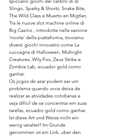
spiccano giochi del calibro di di 
Slingo, Sparky & Shortz, Snake Bite, 
The Wild Class e Muerto en Migtlan. 
Tra le nuove slot machine online di 
Big Casino , introdotte nella sezione 
'novita' della piattaforma, troviamo 
diversi giochi innovativi come La 
cuccagna di Halloween, Midnight 
Creatures, Wily Fox, Zeus Strike e 
Zombie Lab, ecuador gold como 
ganhar.
Os jogos de azar podem ser um 
problema quando voce deixa de 
realizar as atividades cotidianas e 
seja dificil de se concentrar em suas 
tarefas, ecuador gold como ganhar.
Ist diese Art und Weise nicht ein 
wenig veraltet? Im Grunde 
genommen ist ein Link, uber den 