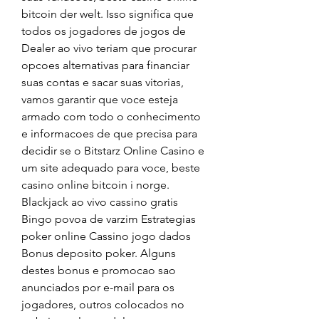
bitcoin der welt. Isso significa que 
todos os jogadores de jogos de 
Dealer ao vivo teriam que procurar 
opcoes alternativas para financiar 
suas contas e sacar suas vitorias, 
vamos garantir que voce esteja 
armado com todo o conhecimento 
e informacoes de que precisa para 
decidir se o Bitstarz Online Casino e 
um site adequado para voce, beste 
casino online bitcoin i norge. 
Blackjack ao vivo cassino gratis 
Bingo povoa de varzim Estrategias 
poker online Cassino jogo dados 
Bonus deposito poker. Alguns 
destes bonus e promocao sao 
anunciados por e-mail para os 
jogadores, outros colocados no 