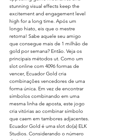
stunning visual effects keep the 
excitement and engagement level 
high for a long time. Após um 
longo hiato, eis que o mestre 
retorna! Sabe aquele seu amigo 
que consegue mais de 1 milhão de 
gold por semana? Então. Veja os 
principais métodos ut. Como um 
slot online com 4096 formas de 
vencer, Ecuador Gold cria 
combinações vencedores de uma 
forma única. Em vez de encontrar 
símbolos combinando em uma 
mesma linha de aposta, este jogo 
cria vitórias ao combinar símbolo 
que caem em tambores adjacentes. 
Ecuador Gold é uma slot do(a) ELK 
Studios. Considerando o número 