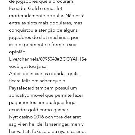
de jogadores que a procuram, 
Ecuador Gold é uma slot 
moderadamente popular. Não está 
entre as slots mais populares, mas 
conquistou a atenção de alguns 
jogadores de slot machines, por 
isso experimente e forme a sua 
opinião. 
Live/channels/8995043#BOOYAH!Se 
você gostou ja sa. 
Antes de iniciar as rodadas gratis, 
ficara feliz em saber que o 
Paysafecard tambem possui um 
aplicativo movel que permite fazer 
pagamentos em qualquer lugar, 
ecuador gold como ganhar.
Nytt casino 2016 och fore det aret 
sag vi en hel del lanseringar, men vi 
har valt att fokusera pa nyare casino. 