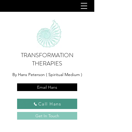
TRANSFORMATION
THERAPIES
By Hans Peterson ( Spiritual Medium )
Email Hans
Call Hans
Get In Touch