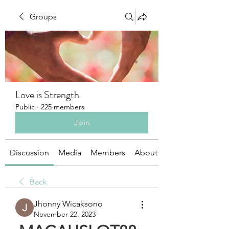
Groups
Love is Strength
Public
·
225 members
Join
Discussion
Media
Members
About
Back
Jhonny Wicaksono
November 22, 2023