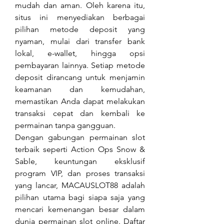
mudah dan aman. Oleh karena itu, 
situs ini menyediakan berbagai 
pilihan metode deposit yang 
nyaman, mulai dari transfer bank 
lokal, e-wallet, hingga opsi 
pembayaran lainnya. Setiap metode 
deposit dirancang untuk menjamin 
keamanan dan kemudahan, 
memastikan Anda dapat melakukan 
transaksi cepat dan kembali ke 
permainan tanpa gangguan.
Dengan gabungan permainan slot 
terbaik seperti Action Ops Snow & 
Sable, keuntungan eksklusif 
program VIP, dan proses transaksi 
yang lancar, MACAUSLOT88 adalah 
pilihan utama bagi siapa saja yang 
mencari kemenangan besar dalam 
dunia permainan slot online. Daftar 