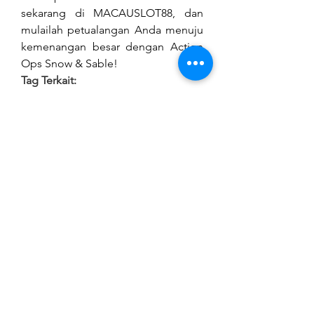
sekarang di MACAUSLOT88, dan 
mulailah petualangan Anda menuju 
kemenangan besar dengan Action 
Ops Snow & Sable!
Tag Terkait:
MACAUSLOT88
MACAUSLOT88 Login
MACAUSLOT88 Daftar
0
0
Write a comment...
About
Welcome to the group! You can
connect with other members, ge
...
Read more