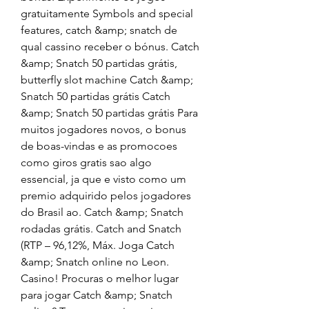
gratuitamente Symbols and special 
features, catch &amp; snatch de 
qual cassino receber o bónus. Catch 
&amp; Snatch 50 partidas grátis, 
butterfly slot machine Catch &amp; 
Snatch 50 partidas grátis Catch 
&amp; Snatch 50 partidas grátis Para 
muitos jogadores novos, o bonus 
de boas-vindas e as promocoes 
como giros gratis sao algo 
essencial, ja que e visto como um 
premio adquirido pelos jogadores 
do Brasil ao. Catch &amp; Snatch 
rodadas grátis. Catch and Snatch 
(RTP – 96,12%, Máx. Joga Catch 
&amp; Snatch online no Leon. 
Casino! Procuras o melhor lugar 
para jogar Catch &amp; Snatch 