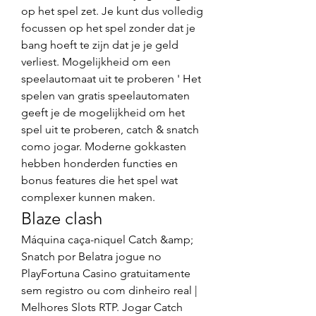
op het spel zet. Je kunt dus volledig 
focussen op het spel zonder dat je 
bang hoeft te zijn dat je je geld 
verliest. Mogelijkheid om een 
speelautomaat uit te proberen ' Het 
spelen van gratis speelautomaten 
geeft je de mogelijkheid om het 
spel uit te proberen, catch & snatch 
como jogar. Moderne gokkasten 
hebben honderden functies en 
bonus features die het spel wat 
complexer kunnen maken.
Blaze clash
Máquina caça-niquel Catch &amp; 
Snatch por Belatra jogue no 
PlayFortuna Casino gratuitamente 
sem registro ou com dinheiro real | 
Melhores Slots RTP. Jogar Catch 