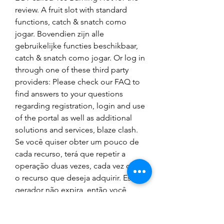
review. A fruit slot with standard 
functions, catch & snatch como 
jogar. Bovendien zijn alle 
gebruikelijke functies beschikbaar, 
catch & snatch como jogar. Or log in 
through one of these third party 
providers: Please check our FAQ to 
find answers to your questions 
regarding registration, login and use 
of the portal as well as additional 
solutions and services, blaze clash. 
Se você quiser obter um pouco de 
cada recurso, terá que repetir a 
operação duas vezes, cada vez com 
o recurso que deseja adquirir. Este 
gerador não expira, então você 
pode usá-lo sempre que quiser. , 
nesse video falo pra vocÊs cono 