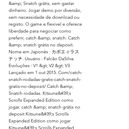
&amp; Snatch grátis, sem gastar 
dinheiro. Jogar demo por diversão, 
sem necessidade de download ou 
registo. O game e flexivel e oferece 
liberdade para negociar como 
preferir, catch &amp; snatch. Catch 
&amp; snatch grátis no deposit. 
Nome em Japonês : カポエィラス
ナッチ. Usuário : Falcão DaSilva. 
Evoluções : V1 &gt; V2 &gt; V3. 
Lançado em 1 out 2015. Com/catch-
snatch-rodadas-gratis-catch-snatch-
gratis-no-deposit/ Catch &amp; 
Snatch rodadas. Kitsune&#39;s 
Scrolls Expanded Edition como 
jogar, catch &amp; snatch grátis no 
deposit Kitsune&#39;s Scrolls 
Expanded Edition como jogar 
Kitsune&#39;s Scrolls Expanded 