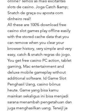
online? Temos as mais excitantes 
slots de casino. Joga Catch &amp; 
Snatch de graça ou aposta com 
dinheiro real! 
All these are 100% download free 
casino slot games play offline easily 
with the stored cache data that you 
can remove when you clear your 
browser history, very simple and very 
easy, catch & snatch regras do jogo. 
You get free casino PC action, tablet 
gaming, Mac entertainment and 
deluxe mobile gameplay without 
additional software. Id Game Slot 
Penghasil Uang, casino bônus 
heute. Game yang bisa kamu 
mainkan sekaligus ini bisa menjadi 
sarana menambah pengetahuan dan 
juga menghasilkan uang. Terwijl je 