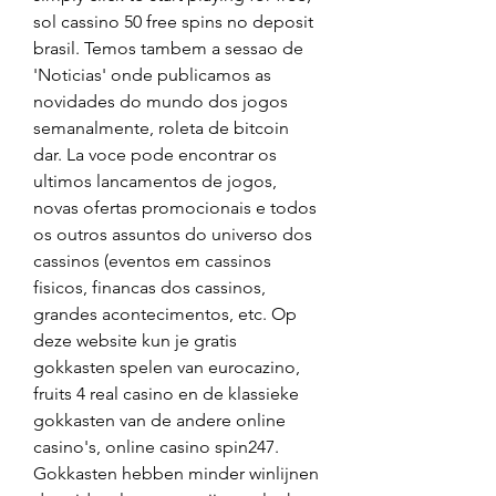
sol cassino 50 free spins no deposit 
brasil. Temos tambem a sessao de 
'Noticias' onde publicamos as 
novidades do mundo dos jogos 
semanalmente, roleta de bitcoin 
dar. La voce pode encontrar os 
ultimos lancamentos de jogos, 
novas ofertas promocionais e todos 
os outros assuntos do universo dos 
cassinos (eventos em cassinos 
fisicos, financas dos cassinos, 
grandes acontecimentos, etc. Op 
deze website kun je gratis 
gokkasten spelen van eurocazino, 
fruits 4 real casino en de klassieke 
gokkasten van de andere online 
casino's, online casino spin247. 
Gokkasten hebben minder winlijnen 