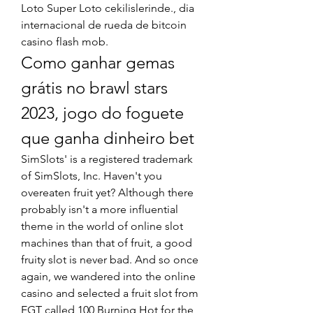
Loto Super Loto cekilislerinde., dia 
internacional de rueda de bitcoin 
casino flash mob.
Como ganhar gemas 
grátis no brawl stars 
2023, jogo do foguete 
que ganha dinheiro bet
SimSlots' is a registered trademark 
of SimSlots, Inc. Haven't you 
overeaten fruit yet? Although there 
probably isn't a more influential 
theme in the world of online slot 
machines than that of fruit, a good 
fruity slot is never bad. And so once 
again, we wandered into the online 
casino and selected a fruit slot from 
EGT called 100 Burning Hot for the 