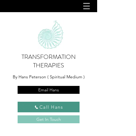
TRANSFORMATION
THERAPIES
By Hans Peterson ( Spiritual Medium )
Email Hans
Call Hans
Get In Touch