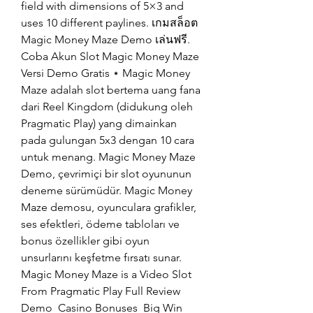
field with dimensions of 5×3 and 
uses 10 different paylines. เกมสล็อต 
Magic Money Maze Demo เล่นฟรี. 
Coba Akun Slot Magic Money Maze 
Versi Demo Gratis ⋆ Magic Money 
Maze adalah slot bertema uang fana 
dari Reel Kingdom (didukung oleh 
Pragmatic Play) yang dimainkan 
pada gulungan 5x3 dengan 10 cara 
untuk menang. Magic Money Maze 
Demo, çevrimiçi bir slot oyununun 
deneme sürümüdür. Magic Money 
Maze demosu, oyunculara grafikler, 
ses efektleri, ödeme tabloları ve 
bonus özellikler gibi oyun 
unsurlarını keşfetme fırsatı sunar. 
Magic Money Maze is a Video Slot 
From Pragmatic Play Full Review 
Demo ️ Casino Bonuses ️ Big Win 