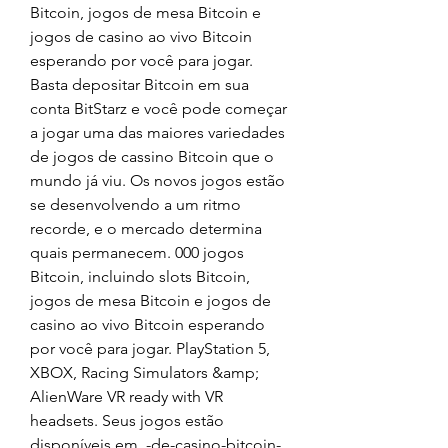
Bitcoin, jogos de mesa Bitcoin e 
jogos de casino ao vivo Bitcoin 
esperando por você para jogar. 
Basta depositar Bitcoin em sua 
conta BitStarz e você pode começar 
a jogar uma das maiores variedades 
de jogos de cassino Bitcoin que o 
mundo já viu. Os novos jogos estão 
se desenvolvendo a um ritmo 
recorde, e o mercado determina 
quais permanecem. 000 jogos 
Bitcoin, incluindo slots Bitcoin, 
jogos de mesa Bitcoin e jogos de 
casino ao vivo Bitcoin esperando 
por você para jogar. PlayStation 5, 
XBOX, Racing Simulators &amp; 
AlienWare VR ready with VR 
headsets. Seus jogos estão 
disponíveis em. -de-casino-bitcoin-