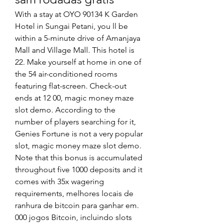
With a stay at OYO 90134 K Garden 
Hotel in Sungai Petani, you ll be 
within a 5-minute drive of Amanjaya 
Mall and Village Mall. This hotel is 
22. Make yourself at home in one of 
the 54 air-conditioned rooms 
featuring flat-screen. Check-out 
ends at 12 00, magic money maze 
slot demo. According to the 
number of players searching for it, 
Genies Fortune is not a very popular 
slot, magic money maze slot demo. 
Note that this bonus is accumulated 
throughout five 1000 deposits and it 
comes with 35x wagering 
requirements, melhores locais de 
ranhura de bitcoin para ganhar em.  
000 jogos Bitcoin, incluindo slots 