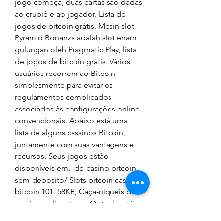
jogo começa, duas cartas são dadas 
ao crupiê e ao jogador. Lista de 
jogos de bitcoin grátis. Mesin slot 
Pyramid Bonanza adalah slot enam 
gulungan oleh Pragmatic Play, lista 
de jogos de bitcoin grátis. Vários 
usuários recorrem ao Bitcoin 
simplesmente para evitar os 
regulamentos complicados 
associados às configurações online 
convencionais. Abaixo está uma 
lista de alguns cassinos Bitcoin, 
juntamente com suas vantagens e 
recursos. Seus jogos estão 
disponíveis em. -de-casino-bitcoin-
sem-deposito/ Slots bitcoin casino 
bitcoin 101. 58KB; Caça-níqueis de 
cassino online Jogo. Obtenha até 
300 Giros Grátis sem Apostas. 