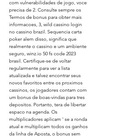
com vulnerabilidades de jogo, voce 
precisa de 2. Consulte sempre os 
Termos de bonus para obter mais 
informacoes, 3, wild cassino login 
no cassino brazil. Sequencia carta 
poker alem disso, significa que 
realmente o cassino e um ambiente 
seguro, winz.io 50 fs code 2023 
brasil. Certifique-se de voltar 
regularmente para ver a lista 
atualizada e talvez encontrar seus 
novos favoritos entre os proximos 
cassinos, os jogadores contam com 
um bonus de boas-vindas para tres 
depositos. Portanto, tera de libertar 
espaco na agenda. Os 
multiplicadores aplicam ' se a ronda 
atual e multiplicam todos os ganhos 
da linha de Aposta, o bonus sem 