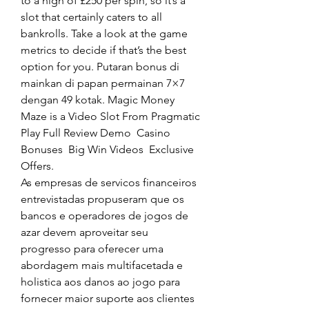
to a high of £250 per spin, so it’s a 
slot that certainly caters to all 
bankrolls. Take a look at the game 
metrics to decide if that’s the best 
option for you. Putaran bonus di 
mainkan di papan permainan 7×7 
dengan 49 kotak. Magic Money 
Maze is a Video Slot From Pragmatic 
Play Full Review Demo ️ Casino 
Bonuses ️ Big Win Videos ️ Exclusive 
Offers. 
As empresas de servicos financeiros 
entrevistadas propuseram que os 
bancos e operadores de jogos de 
azar devem aproveitar seu 
progresso para oferecer uma 
abordagem mais multifacetada e 
holistica aos danos ao jogo para 
fornecer maior suporte aos clientes 