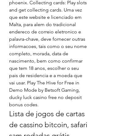
phoenix. Collecting cards: Play slots 
and get collecting cards. Uma vez 
que este website e licenciado em 
Malta, para alem do tradicional 
endereco de correio eletronico e 
palavra-chave, deve fornecer outras 
informacoes, tais como o seu nome 
completo, morada, data de 
nascimento, bem como confirmar 
que tem 18 anos, escolher o seu 
pais de residencia e a moeda que 
vai usar. Play The Hive for Free in 
Demo Mode by Betsoft Gaming, 
ducky luck casino free no deposit 
bonus codes.
Lista de jogos de cartas 
de cassino bitcoin, safari 
sam rodadas grátis