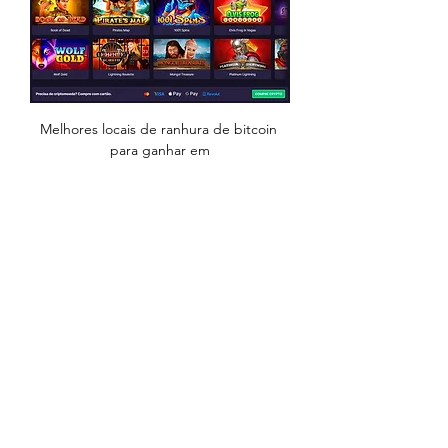
Melhores locais de ranhura de bitcoin 
para ganhar em