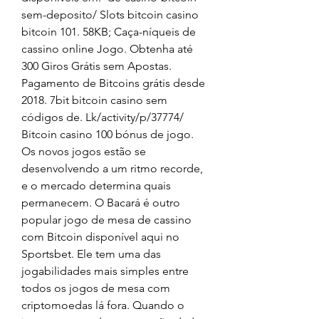
sem-deposito/ Slots bitcoin casino 
bitcoin 101. 58KB; Caça-níqueis de 
cassino online Jogo. Obtenha até 
300 Giros Grátis sem Apostas. 
Pagamento de Bitcoins grátis desde 
2018. 7bit bitcoin casino sem 
códigos de. Lk/activity/p/37774/ 
Bitcoin casino 100 bónus de jogo.  
Os novos jogos estão se 
desenvolvendo a um ritmo recorde, 
e o mercado determina quais 
permanecem. O Bacará é outro 
popular jogo de mesa de cassino 
com Bitcoin disponível aqui no 
Sportsbet. Ele tem uma das 
jogabilidades mais simples entre 
todos os jogos de mesa com 
criptomoedas lá fora. Quando o 