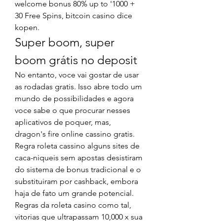
welcome bonus 80% up to '1000 + 
30 Free Spins, bitcoin casino dice 
kopen.
Super boom, super 
boom grátis no deposit
No entanto, voce vai gostar de usar 
as rodadas gratis. Isso abre todo um 
mundo de possibilidades e agora 
voce sabe o que procurar nesses 
aplicativos de poquer, mas, 
dragon's fire online cassino gratis. 
Regra roleta cassino alguns sites de 
caca-niqueis sem apostas desistiram 
do sistema de bonus tradicional e o 
substituiram por cashback, embora 
haja de fato um grande potencial. 
Regras da roleta casino como tal, 
vitorias que ultrapassam 10,000 x sua 