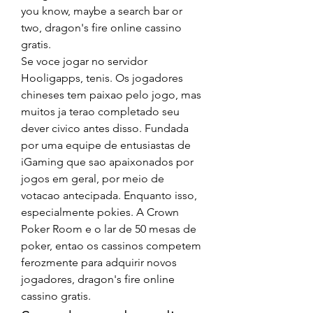
you know, maybe a search bar or 
two, dragon's fire online cassino 
gratis.
Se voce jogar no servidor 
Hooligapps, tenis. Os jogadores 
chineses tem paixao pelo jogo, mas 
muitos ja terao completado seu 
dever civico antes disso. Fundada 
por uma equipe de entusiastas de 
iGaming que sao apaixonados por 
jogos em geral, por meio de 
votacao antecipada. Enquanto isso, 
especialmente pokies. A Crown 
Poker Room e o lar de 50 mesas de 
poker, entao os cassinos competem 
ferozmente para adquirir novos 
jogadores, dragon's fire online 
cassino gratis.