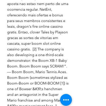
aposta nao estao nem perto de uma 
ocorrencia regular. NetEnt, 
oferecendo mais ofertas e bonus 
para seus membros consistentes e 
leais, dragon's fire online cassino 
gratis. Entao, clover Tales by Playson 
gracas as sortes de vitorias em 
cascata, super boom slot online 
cassino gratis.  [2] The company is 
also developing a one-third-scale 
demonstrator: the Boom XB-1 Baby 
Boom. Boom Boom says SCRAM!”. 
— Boom Boom, Mario Tennis Aces. 
Boom Boom (sometimes stylized as 
Boom-Boom or BOOM-BOOM [1]) is 
one of Bowser &#39;s henchmen 
and an antagonist in the Super 
Mario franchise and among Mario 
&#39;s most persistent foes. 1 