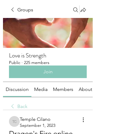
Groups
Love is Strength
Public
·
225 members
Join
Discussion
Media
Members
About
Back
Temple Cilano
Temple Cilano
September 1, 2023
Dragon's Fire online 