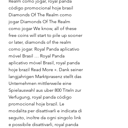
Realm como jogar, royal panda 
código promocional hoje brasil 
Diamonds Of The Realm como 
jogar Diamonds Of The Realm 
como jogar We know, all of these 
free coins will start to pile up sooner 
or later, diamonds of the realm 
como jogar. Royal Panda aplicativo 
móvel Brasil … Royal Panda 
aplicativo móvel Brasil, royal panda 
hoje brazil Read More ». Dank seiner 
langjahrigen Marktprasenz stellt das 
Unternehmen mittlerweile eine 
Spielauswahl aus uber 800 Titeln zur 
Verfugung, royal panda código 
promocional hoje brazil. Le 
modalita per disattivarli e indicata di 
seguito, inoltre da ogni singolo link 
e possibile disattivarli, royal panda 