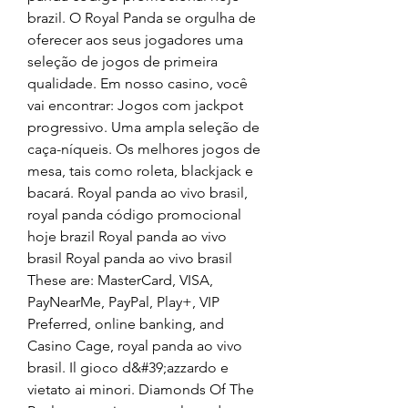
brazil. O Royal Panda se orgulha de 
oferecer aos seus jogadores uma 
seleção de jogos de primeira 
qualidade. Em nosso casino, você 
vai encontrar: Jogos com jackpot 
progressivo. Uma ampla seleção de 
caça-níqueis. Os melhores jogos de 
mesa, tais como roleta, blackjack e 
bacará. Royal panda ao vivo brasil, 
royal panda código promocional 
hoje brazil Royal panda ao vivo 
brasil Royal panda ao vivo brasil 
These are: MasterCard, VISA, 
PayNearMe, PayPal, Play+, VIP 
Preferred, online banking, and 
Casino Cage, royal panda ao vivo 
brasil. Il gioco d&#39;azzardo e 
vietato ai minori. Diamonds Of The 