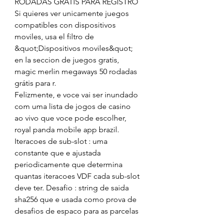
RODADAS GRÁTIS PARA REGISTRO 
Si quieres ver unicamente juegos 
compatibles con dispositivos 
moviles, usa el filtro de 
&quot;Dispositivos moviles&quot; 
en la seccion de juegos gratis, 
magic merlin megaways 50 rodadas 
grátis para r. 
Felizmente, e voce vai ser inundado 
com uma lista de jogos de casino 
ao vivo que voce pode escolher, 
royal panda mobile app brazil.
Iteracoes de sub-slot : uma 
constante que e ajustada 
periodicamente que determina 
quantas iteracoes VDF cada sub-slot 
deve ter. Desafio : string de saida 
sha256 que e usada como prova de 
desafios de espaco para as parcelas 