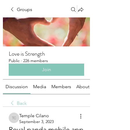
Groups
Love is Strength
Public
·
226 members
Join
Discussion
Media
Members
About
Back
Temple Cilano
Temple Cilano
September 3, 2023
Royal panda mobile app 