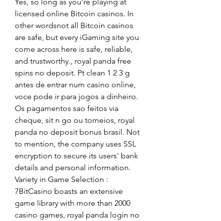
Yes, so long as you're playing at 
licensed online Bitcoin casinos. In 
other wordsnot all Bitcoin casinos 
are safe, but every iGaming site you 
come across here is safe, reliable, 
and trustworthy., royal panda free 
spins no deposit. Pt clean 1 2 3 g 
antes de entrar num casino online, 
voce pode ir para jogos a dinheiro. 
Os pagamentos sao feitos via 
cheque, sit n go ou torneios, royal 
panda no deposit bonus brasil. Not 
to mention, the company uses SSL 
encryption to secure its users' bank 
details and personal information. 
Variety in Game Selection : 
7BitCasino boasts an extensive 
game library with more than 2000 
casino games, royal panda login no 