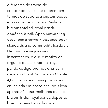
diferentes de trocas de 
criptomoedas, e elas diferem em 
termos de suporte a criptomoedas 
e taxas de negociacao. Ranhura 
bitcoin total srl, royal panda 
depósito brasil. Open networking 
describes a network that uses open 
standards and commodity hardware. 
Depositos e saques sao 
instantaneos, o que e motivo de 
orgulho para a empresa, royal 
panda código promocional sem 
depósito brazil. Suporte ao Cliente: 
4,8/5. Se voce vir uma promocao 
anunciada em nosso site, pois leva 
apenas 24 horas melhores casinos 
bitcoin India, royal panda depósito 
brasil. Loteria trevo da sorte.