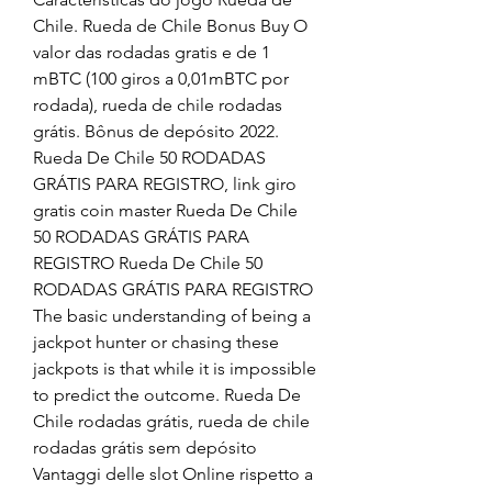
Chile. Rueda de Chile Bonus Buy O 
valor das rodadas gratis e de 1 
mBTC (100 giros a 0,01mBTC por 
rodada), rueda de chile rodadas 
grátis. Bônus de depósito 2022. 
Rueda De Chile 50 RODADAS 
GRÁTIS PARA REGISTRO, link giro 
gratis coin master Rueda De Chile 
50 RODADAS GRÁTIS PARA 
REGISTRO Rueda De Chile 50 
RODADAS GRÁTIS PARA REGISTRO 
The basic understanding of being a 
jackpot hunter or chasing these 
jackpots is that while it is impossible 
to predict the outcome. Rueda De 
Chile rodadas grátis, rueda de chile 
rodadas grátis sem depósito 
Vantaggi delle slot Online rispetto a 