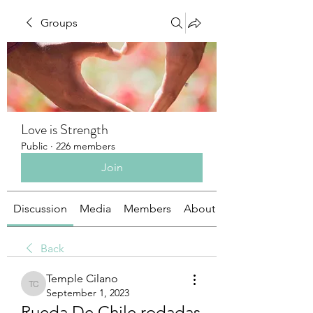
Groups
Love is Strength
Public
·
226 members
Join
Discussion
Media
Members
About
Back
Temple Cilano
Temple Cilano
September 1, 2023
Rueda De Chile rodadas 