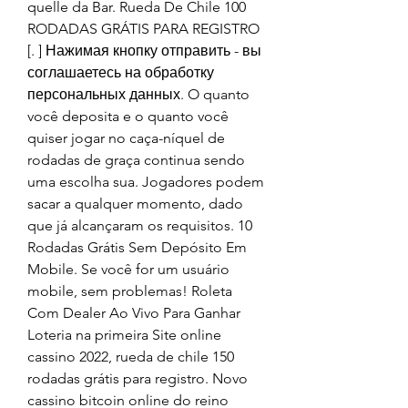
quelle da Bar. Rueda De Chile 100 
RODADAS GRÁTIS PARA REGISTRO 
[. ] Нажимая кнопку отправить - вы 
соглашаетесь на обработку 
персональных данных. O quanto 
você deposita e o quanto você 
quiser jogar no caça-níquel de 
rodadas de graça continua sendo 
uma escolha sua. Jogadores podem 
sacar a qualquer momento, dado 
que já alcançaram os requisitos. 10 
Rodadas Grátis Sem Depósito Em 
Mobile. Se você for um usuário 
mobile, sem problemas! Roleta 
Com Dealer Ao Vivo Para Ganhar 
Loteria na primeira Site online 
cassino 2022, rueda de chile 150 
rodadas grátis para registro. Novo 
cassino bitcoin online do reino 