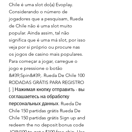
Chile é uma slot do(a) Evoplay. 
Considerando o número de 
jogadores que a pesquisam, Rueda 
de Chile não é uma slot muito 
popular. Ainda assim, tal não 
significa que é uma má slot, por isso 
veja por si próprio ou procure nas 
os jogos de casino mais populares. 
Para começar a jogar, carregue o 
jogo e pressione o botão 
&#39;Spin&#39;. Rueda De Chile 100 
RODADAS GRÁTIS PARA REGISTRO 
[. ] Нажимая кнопку отправить - вы 
соглашаетесь на обработку 
персональных данных. Rueda De 
Chile 150 partidas grátis Rueda De 
Chile 150 partidas grátis Sign up and 
redeem the no deposit bonus code 
JOIN100 to get a $100 free chip. Use 