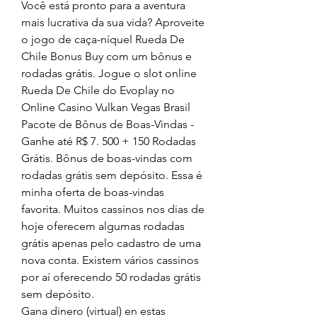
Você está pronto para a aventura 
mais lucrativa da sua vida? Aproveite 
o jogo de caça-níquel Rueda De 
Chile Bonus Buy com um bônus e 
rodadas grátis. Jogue o slot online 
Rueda De Chile do Evoplay no 
Online Casino Vulkan Vegas Brasil  
Pacote de Bônus de Boas-Vindas - 
Ganhe até R$ 7. 500 + 150 Rodadas 
Grátis. Bônus de boas-vindas com 
rodadas grátis sem depósito. Essa é 
minha oferta de boas-vindas 
favorita. Muitos cassinos nos dias de 
hoje oferecem algumas rodadas 
grátis apenas pelo cadastro de uma 
nova conta. Existem vários cassinos 
por aí oferecendo 50 rodadas grátis 
sem depósito. 
Gana dinero (virtual) en estas 