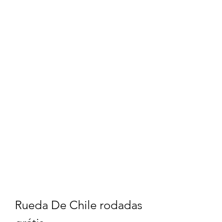
Rueda De Chile rodadas 