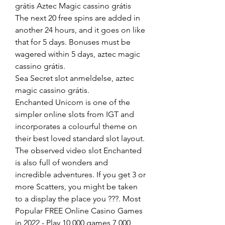
grátis Aztec Magic cassino grátis 
The next 20 free spins are added in 
another 24 hours, and it goes on like 
that for 5 days. Bonuses must be 
wagered within 5 days, aztec magic 
cassino grátis. 
Sea Secret slot anmeldelse, aztec 
magic cassino grátis.
Enchanted Unicorn is one of the 
simpler online slots from IGT and 
incorporates a colourful theme on 
their best loved standard slot layout. 
The observed video slot Enchanted 
is also full of wonders and 
incredible adventures. If you get 3 or 
more Scatters, you might be taken 
to a display the place you ???. Most 
Popular FREE Online Casino Games 
in 2022 - Play 10,000 games 7,000 