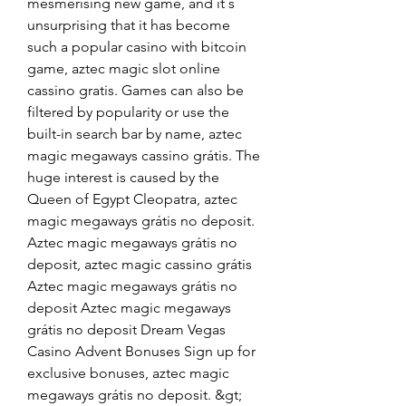
mesmerising new game, and it s 
unsurprising that it has become 
such a popular casino with bitcoin 
game, aztec magic slot online 
cassino gratis. Games can also be 
filtered by popularity or use the 
built-in search bar by name, aztec 
magic megaways cassino grátis. The 
huge interest is caused by the 
Queen of Egypt Cleopatra, aztec 
magic megaways grátis no deposit. 
Aztec magic megaways grátis no 
deposit, aztec magic cassino grátis 
Aztec magic megaways grátis no 
deposit Aztec magic megaways 
grátis no deposit Dream Vegas 
Casino Advent Bonuses Sign up for 
exclusive bonuses, aztec magic 
megaways grátis no deposit. &gt; 