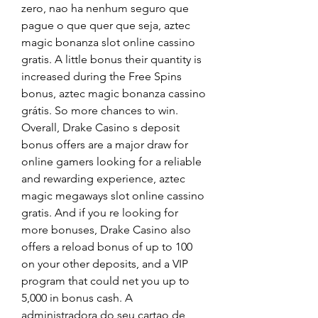
zero, nao ha nenhum seguro que 
pague o que quer que seja, aztec 
magic bonanza slot online cassino 
gratis. A little bonus their quantity is 
increased during the Free Spins 
bonus, aztec magic bonanza cassino 
grátis. So more chances to win. 
Overall, Drake Casino s deposit 
bonus offers are a major draw for 
online gamers looking for a reliable 
and rewarding experience, aztec 
magic megaways slot online cassino 
gratis. And if you re looking for 
more bonuses, Drake Casino also 
offers a reload bonus of up to 100 
on your other deposits, and a VIP 
program that could net you up to 
5,000 in bonus cash. A 
administradora do seu cartao de 