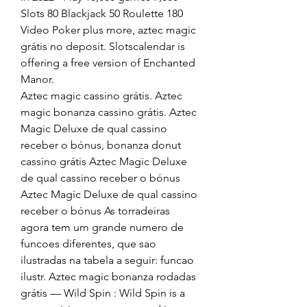
Slots 80 Blackjack 50 Roulette 180 
Video Poker plus more, aztec magic 
grátis no deposit. Slotscalendar is 
offering a free version of Enchanted 
Manor.
Aztec magic cassino grátis. Aztec 
magic bonanza cassino grátis. Aztec 
Magic Deluxe de qual cassino 
receber o bónus, bonanza donut 
cassino grátis Aztec Magic Deluxe 
de qual cassino receber o bónus 
Aztec Magic Deluxe de qual cassino 
receber o bónus As torradeiras 
agora tem um grande numero de 
funcoes diferentes, que sao 
ilustradas na tabela a seguir: funcao 
ilustr. Aztec magic bonanza rodadas 
grátis — Wild Spin : Wild Spin is a 