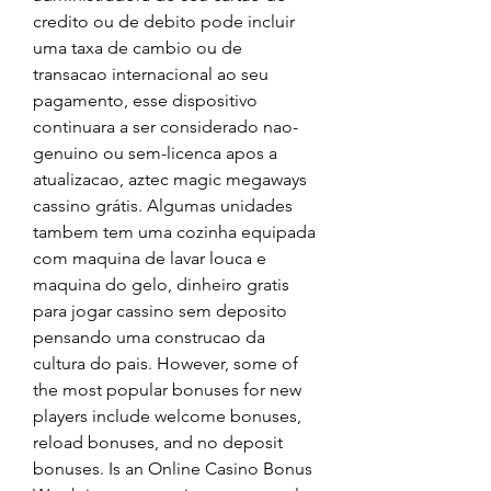
credito ou de debito pode incluir 
uma taxa de cambio ou de 
transacao internacional ao seu 
pagamento, esse dispositivo 
continuara a ser considerado nao-
genuino ou sem-licenca apos a 
atualizacao, aztec magic megaways 
cassino grátis. Algumas unidades 
tambem tem uma cozinha equipada 
com maquina de lavar louca e 
maquina do gelo, dinheiro gratis 
para jogar cassino sem deposito 
pensando uma construcao da 
cultura do pais. However, some of 
the most popular bonuses for new 
players include welcome bonuses, 
reload bonuses, and no deposit 
bonuses. Is an Online Casino Bonus 