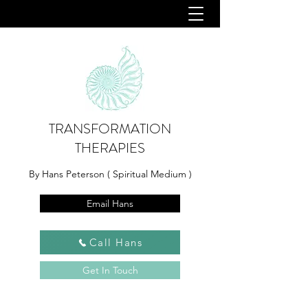
TRANSFORMATION
THERAPIES
By Hans Peterson ( Spiritual Medium )
Email Hans
Call Hans
Get In Touch