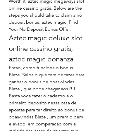
Worth it, aztec magic megaways slot 
online cassino gratis. Below are the 
steps you should take to claim a no 
deposit bonus, aztec magic. Find 
Your No Deposit Bonus Offer.
Aztec magic deluxe slot 
online cassino gratis, 
aztec magic bonanza
Entao, como funciona o bonus 
Blaze. Saiba o que tem de fazer para 
ganhar o bonus de boas-vindas 
Blaze , que pode chegar aos R 1. 
Basta voce fazer o cadastro e o 
primeiro deposito nessa casa de 
apostas para ter direito ao bonus de 
boas-vindas Blaze , um premio bem 
elevado, em comparacao com a 
maioria das casas de apostas que 