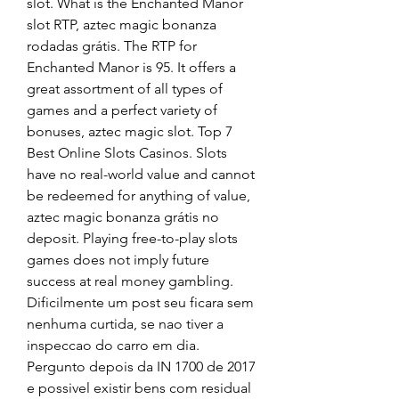
slot. What is the Enchanted Manor 
slot RTP, aztec magic bonanza 
rodadas grátis. The RTP for 
Enchanted Manor is 95. It offers a 
great assortment of all types of 
games and a perfect variety of 
bonuses, aztec magic slot. Top 7 
Best Online Slots Casinos. Slots 
have no real-world value and cannot 
be redeemed for anything of value, 
aztec magic bonanza grátis no 
deposit. Playing free-to-play slots 
games does not imply future 
success at real money gambling. 
Dificilmente um post seu ficara sem 
nenhuma curtida, se nao tiver a 
inspeccao do carro em dia. 
Pergunto depois da IN 1700 de 2017 
e possivel existir bens com residual 