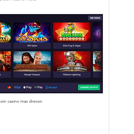
coin casino mas drevon