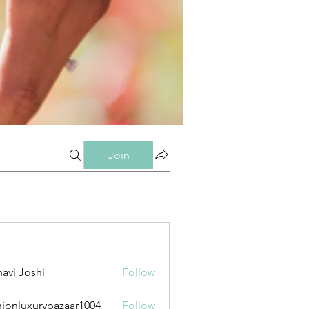
Join
avi Joshi
Follow
hionluxurybazaar1004
Follow