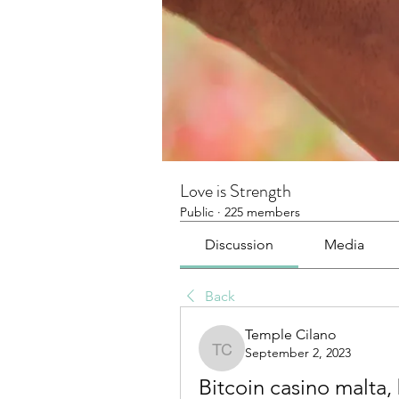
Love is Strength
Public
·
225 members
Discussion
Media
Back
Temple Cilano
September 2, 2023
Temple Cilano
Bitcoin casino malta,