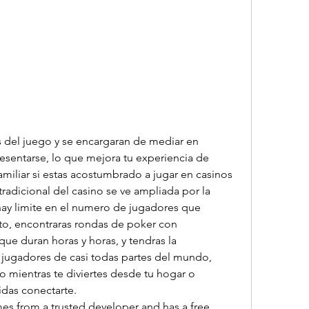
s del juego y se encargaran de mediar en 
sentarse, lo que mejora tu experiencia de 
familiar si estas acostumbrado a jugar en casinos 
tradicional del casino se ve ampliada por la 
 hay limite en el numero de jugadores que 
to, encontraras rondas de poker con 
e duran horas y horas, y tendras la 
 jugadores de casi todas partes del mundo, 
o mientras te diviertes desde tu hogar o 
idas conectarte.
s from a trusted developer and has a free 