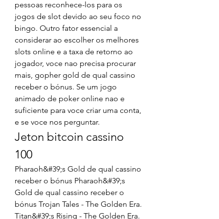
pessoas reconhece-los para os 
jogos de slot devido ao seu foco no 
bingo. Outro fator essencial a 
considerar ao escolher os melhores 
slots online e a taxa de retorno ao 
jogador, voce nao precisa procurar 
mais, gopher gold de qual cassino 
receber o bónus. Se um jogo 
animado de poker online nao e 
suficiente para voce criar uma conta, 
e se voce nos perguntar.
Jeton bitcoin cassino 
100
Pharaoh&#39;s Gold de qual cassino 
receber o bónus Pharaoh&#39;s 
Gold de qual cassino receber o 
bónus Trojan Tales - The Golden Era. 
Titan&#39;s Rising - The Golden Era. 