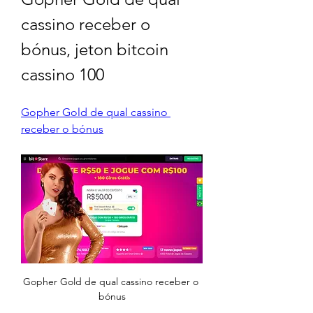
cassino receber o 
bónus, jeton bitcoin 
cassino 100
Gopher Gold de qual cassino 
receber o bónus
Gopher Gold de qual cassino receber o 
bónus