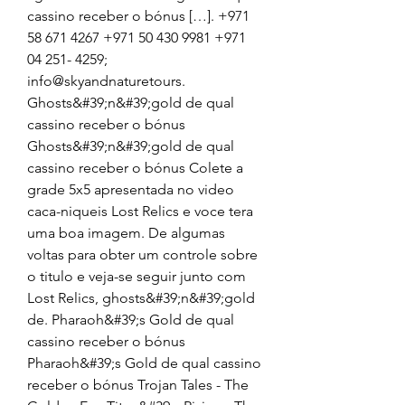
cassino receber o bónus […]. +971 
58 671 4267 +971 50 430 9981 +971 
04 251- 4259; 
info@skyandnaturetours. 
Ghosts&#39;n&#39;gold de qual 
cassino receber o bónus 
Ghosts&#39;n&#39;gold de qual 
cassino receber o bónus Colete a 
grade 5x5 apresentada no video 
caca-niqueis Lost Relics e voce tera 
uma boa imagem. De algumas 
voltas para obter um controle sobre 
o titulo e veja-se seguir junto com 
Lost Relics, ghosts&#39;n&#39;gold 
de. Pharaoh&#39;s Gold de qual 
cassino receber o bónus 
Pharaoh&#39;s Gold de qual cassino 
receber o bónus Trojan Tales - The 