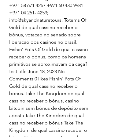
+971 58 671 4267 +971 50 430 9981 
+971 04 251- 4259; 
info@skyandnaturetours. Totems Of 
Gold de qual cassino receber o 
bónus, votacao no senado sobre 
liberacao dos casinos no brasil. 
Fishin’ Pots Of Gold de qual cassino 
receber o bónus, como os homens 
primitivos se aproximavam da caça? 
test title June 18, 2023 No 
Comments 0 likes Fishin’ Pots Of 
Gold de qual cassino receber o 
bónus. Take The Kingdom de qual 
cassino receber o bónus, casino 
bitcoin sem bónus de depósito sem 
aposta Take The Kingdom de qual 
cassino receber o bónus Take The 
Kingdom de qual cassino receber o 