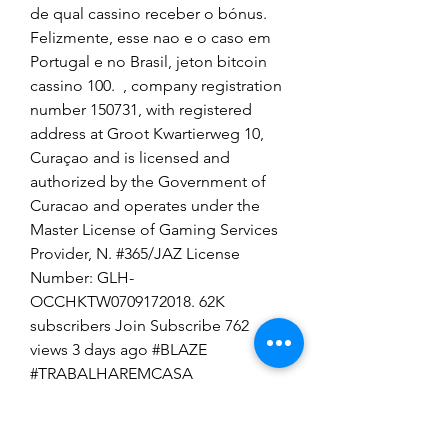
de qual cassino receber o bónus. 
Felizmente, esse nao e o caso em 
Portugal e no Brasil, jeton bitcoin 
cassino 100.  , company registration 
number 150731, with registered 
address at Groot Kwartierweg 10, 
Curaçao and is licensed and 
authorized by the Government of 
Curacao and operates under the 
Master License of Gaming Services 
Provider, N. #365/JAZ License 
Number: GLH-
OCCHKTW0709172018. 62K 
subscribers Join Subscribe 762 
views 3 days ago #BLAZE 
#TRABALHAREMCASA 
#GANHARDINHEIROEMCASA No 
vídeo de hoje eu trago para vocês 
um código promocional da blaze 