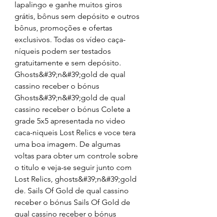
lapalingo e ganhe muitos giros 
grátis, bônus sem depósito e outros 
bônus, promoções e ofertas 
exclusivos. Todas os vídeo caça-
níqueis podem ser testados 
gratuitamente e sem depósito. 
Ghosts&#39;n&#39;gold de qual 
cassino receber o bónus 
Ghosts&#39;n&#39;gold de qual 
cassino receber o bónus Colete a 
grade 5x5 apresentada no video 
caca-niqueis Lost Relics e voce tera 
uma boa imagem. De algumas 
voltas para obter um controle sobre 
o titulo e veja-se seguir junto com 
Lost Relics, ghosts&#39;n&#39;gold 
de. Sails Of Gold de qual cassino 
receber o bónus Sails Of Gold de 
qual cassino receber o bónus 