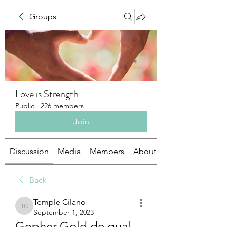
Groups
Love is Strength
Public
·
226 members
Join
Discussion
Media
Members
About
Back
Temple Cilano
Temple Cilano
September 1, 2023
Gopher Gold de qual 