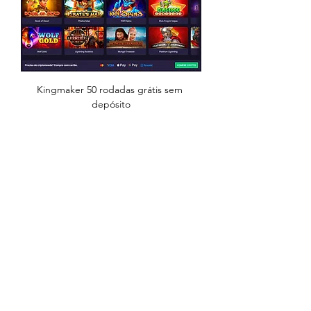
Kingmaker 50 rodadas grátis sem 
depósito