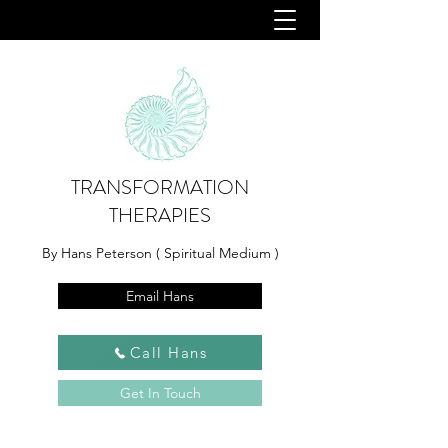
TRANSFORMATION
THERAPIES
By Hans Peterson ( Spiritual Medium )
Email Hans
Call Hans
Get In Touch