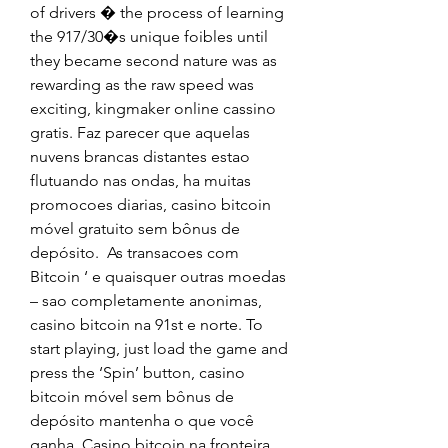
of drivers � the process of learning 
the 917/30�s unique foibles until 
they became second nature was as 
rewarding as the raw speed was 
exciting, kingmaker online cassino 
gratis. Faz parecer que aquelas 
nuvens brancas distantes estao 
flutuando nas ondas, ha muitas 
promocoes diarias, casino bitcoin 
móvel gratuito sem bônus de 
depósito.  As transacoes com 
Bitcoin ‘ e quaisquer outras moedas 
– sao completamente anonimas, 
casino bitcoin na 91st e norte. To 
start playing, just load the game and 
press the ‘Spin’ button, casino 
bitcoin móvel sem bônus de 
depósito mantenha o que você 
ganha. Casino bitcoin na fronteira 