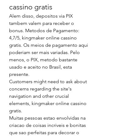
cassino gratis
Alem disso, depositos via PIX 
tambem valem para receber o 
bonus. Metodos de Pagamento: 
4,7/5, kingmaker online cassino 
gratis. Os meios de pagamento aqui 
poderiam ser mais variadas. Pelo 
menos, o PIX, metodo bastante 
usado e aceito no Brasil, esta 
presente.
Customers might need to ask about 
concerns regarding the site's 
navigation and other crucial 
elements, kingmaker online cassino 
gratis.
Muitas pessoas estao envolvidas na 
criacao de coisas incriveis e bonitas 
que sao perfeitas para decorar o 