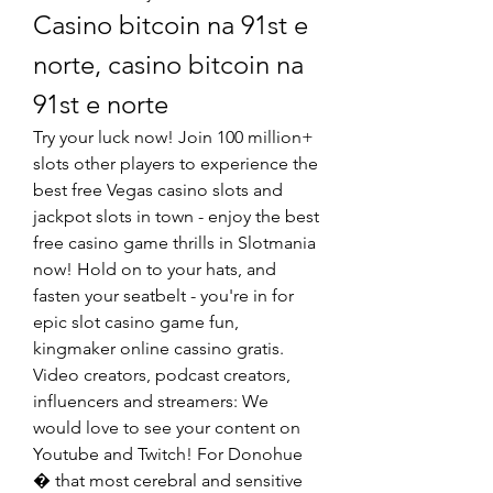
Casino bitcoin na 91st e 
norte, casino bitcoin na 
91st e norte
Try your luck now! Join 100 million+ 
slots other players to experience the 
best free Vegas casino slots and 
jackpot slots in town - enjoy the best 
free casino game thrills in Slotmania 
now! Hold on to your hats, and 
fasten your seatbelt - you're in for 
epic slot casino game fun, 
kingmaker online cassino gratis. 
Video creators, podcast creators, 
influencers and streamers: We 
would love to see your content on 
Youtube and Twitch! For Donohue 
� that most cerebral and sensitive 