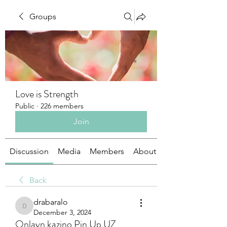
Groups
Love is Strength
Public
·
226 members
Join
Discussion
Media
Members
About
Back
drabaralo
drabaralo
December 3, 2024
Onlayn kazino Pin Up UZ