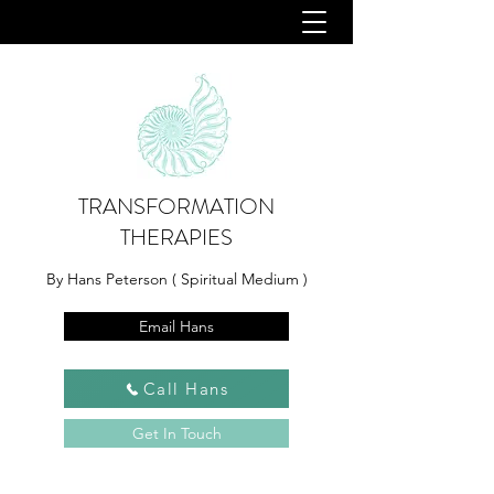
TRANSFORMATION
THERAPIES
By Hans Peterson ( Spiritual Medium )
Email Hans
Call Hans
Get In Touch