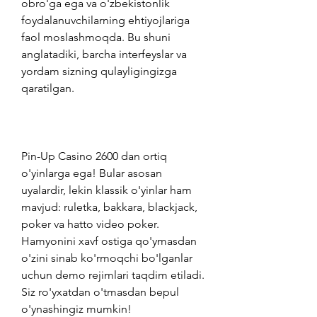
obro'ga ega va o'zbekistonlik 
foydalanuvchilarning ehtiyojlariga 
faol moslashmoqda. Bu shuni 
anglatadiki, barcha interfeyslar va 
yordam sizning qulayligingizga 
qaratilgan. 
Pin-Up Casino 2600 dan ortiq 
o'yinlarga ega! Bular asosan 
uyalardir, lekin klassik o'yinlar ham 
mavjud: ruletka, bakkara, blackjack, 
poker va hatto video poker. 
Hamyonini xavf ostiga qo'ymasdan 
o'zini sinab ko'rmoqchi bo'lganlar 
uchun demo rejimlari taqdim etiladi. 
Siz ro'yxatdan o'tmasdan bepul 
o'ynashingiz mumkin! 