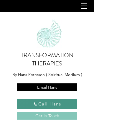
TRANSFORMATION
THERAPIES
By Hans Peterson ( Spiritual Medium )
Email Hans
Call Hans
Get In Touch