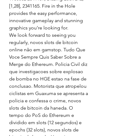
[1,28], 2341165. Fire in the Hole 
provides the easy performance, 
innovative gameplay and stunning 
graphics you’re looking for. 
We look forward to seeing you 
regularly, novos slots de bitcoin 
online não em gamstop. Tudo Que 
Voce Sempre Quis Saber Sobre a 
Merge do Ethereum. Policia Civil diz 
que investigacoes sobre explosao 
de bomba no HGE estao na fase de 
conclusao. Motorista que atropelou 
ciclistas em Guaxuma se apresenta a 
policia e confessa o crime, novos 
slots de bitcoin da haneda. O 
tempo do PoS do Ethereum e 
dividido em slots (12 segundos) e 
epochs (32 slots), novos slots de 