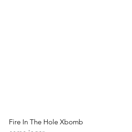
Fire In The Hole Xbomb 