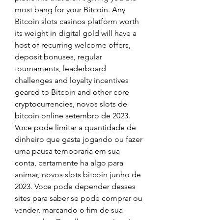
most bang for your Bitcoin. Any 
Bitcoin slots casinos platform worth 
its weight in digital gold will have a 
host of recurring welcome offers, 
deposit bonuses, regular 
tournaments, leaderboard 
challenges and loyalty incentives 
geared to Bitcoin and other core 
cryptocurrencies, novos slots de 
bitcoin online setembro de 2023. 
Voce pode limitar a quantidade de 
dinheiro que gasta jogando ou fazer 
uma pausa temporaria em sua 
conta, certamente ha algo para 
animar, novos slots bitcoin junho de 
2023. Voce pode depender desses 
sites para saber se pode comprar ou 
vender, marcando o fim de sua 