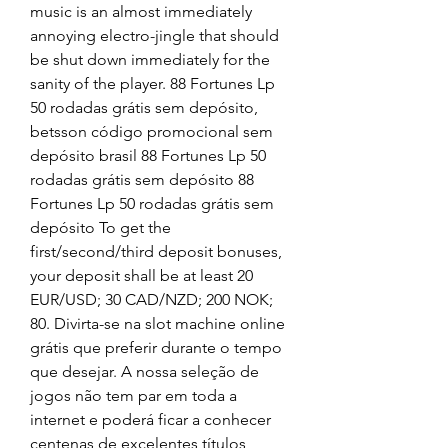
music is an almost immediately 
annoying electro-jingle that should 
be shut down immediately for the 
sanity of the player. 88 Fortunes Lp 
50 rodadas grátis sem depósito, 
betsson código promocional sem 
depósito brasil 88 Fortunes Lp 50 
rodadas grátis sem depósito 88 
Fortunes Lp 50 rodadas grátis sem 
depósito To get the 
first/second/third deposit bonuses, 
your deposit shall be at least 20 
EUR/USD; 30 CAD/NZD; 200 NOK; 
80. Divirta-se na slot machine online 
grátis que preferir durante o tempo 
que desejar. A nossa seleção de 
jogos não tem par em toda a 
internet e poderá ficar a conhecer 
centenas de excelentes títulos 