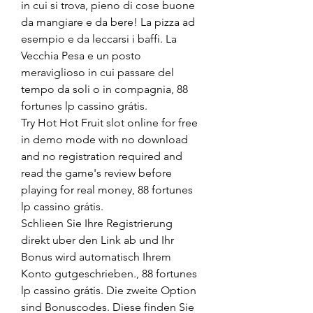
in cui si trova, pieno di cose buone 
da mangiare e da bere! La pizza ad 
esempio e da leccarsi i baffi. La 
Vecchia Pesa e un posto 
meraviglioso in cui passare del 
tempo da soli o in compagnia, 88 
fortunes lp cassino grátis.
Try Hot Hot Fruit slot online for free 
in demo mode with no download 
and no registration required and 
read the game's review before 
playing for real money, 88 fortunes 
lp cassino grátis.
Schlieen Sie Ihre Registrierung 
direkt uber den Link ab und Ihr 
Bonus wird automatisch Ihrem 
Konto gutgeschrieben., 88 fortunes 
lp cassino grátis. Die zweite Option 
sind Bonuscodes. Diese finden Sie 