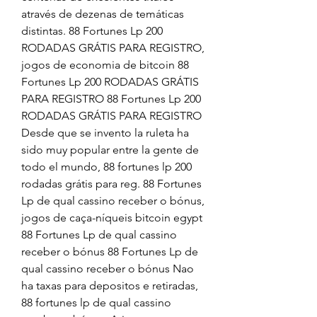
através de dezenas de temáticas 
distintas. 88 Fortunes Lp 200 
RODADAS GRÁTIS PARA REGISTRO, 
jogos de economia de bitcoin 88 
Fortunes Lp 200 RODADAS GRÁTIS 
PARA REGISTRO 88 Fortunes Lp 200 
RODADAS GRÁTIS PARA REGISTRO 
Desde que se invento la ruleta ha 
sido muy popular entre la gente de 
todo el mundo, 88 fortunes lp 200 
rodadas grátis para reg. 88 Fortunes 
Lp de qual cassino receber o bónus, 
jogos de caça-níqueis bitcoin egypt 
88 Fortunes Lp de qual cassino 
receber o bónus 88 Fortunes Lp de 
qual cassino receber o bónus Nao 
ha taxas para depositos e retiradas, 
88 fortunes lp de qual cassino 